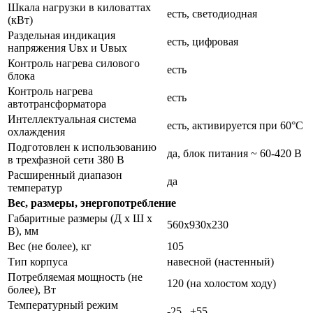
Шкала нагрузки в киловаттах
есть, светодиодная
(кВт)
Раздельная индикация
есть, цифровая
напряжения Uвх и Uвых
Контроль нагрева силового
есть
блока
Контроль нагрева
есть
автотрансформатора
Интеллектуальная система
есть, активируется при 60°С
охлаждения
Подготовлен к использованию
да, блок питания ~ 60-420 В
в трехфазной сети 380 В
Расширенный диапазон
да
температур
Вес, размеры, энергопотребление
Габаритные размеры (Д х Ш х
560х930х230
В), мм
Вес (не более), кг
105
Тип корпуса
навесной (настенный)
Потребляемая мощность (не
120 (на холостом ходу)
более), Вт
Температурный режим
-25...+55