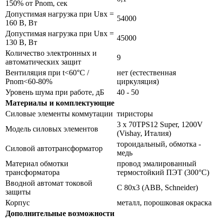
150% от Pnom, сек
Допустимая нагрузка при Uвх =
54000
160 В, Вт
Допустимая нагрузка при Uвх =
45000
130 В, Вт
Количество электронных и
9
автоматических защит
Вентиляция при t<60°С /
нет (естественная
Pnom<60-80%
циркуляция)
Уровень шума при работе, дБ
40 - 50
Материалы и комплектующие
Силовые элементы коммутации
тиристоры
3 x 70TPS12 Super, 1200V
Модель силовых элементов
(Vishay, Италия)
тороидальный, обмотка -
Силовой автотрансформатор
медь
Материал обмотки
провод эмалированный
трансформатора
термостойкий ПЭТ (300°С)
Вводной автомат токовой
С 80х3 (ABB, Schneider)
защиты
Корпус
металл, порошковая окраска
Дополнительные возможности