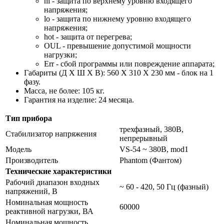
hi - защита по верхнему уровню входящего
напряжения;
lo - защита по нижнему уровню входящего
напряжения;
hot - защита от перегрева;
OUL - превышение допустимой мощности
нагрузки;
Err - сбой программы или повреждение аппарата;
Габариты (Д Х Ш Х В): 560 X 310 X 230 мм - блок на 1
фазу.
Масса, не более: 105 кг.
Гарантия на изделие: 24 месяца.
Тип прибора
трехфазный, 380В,
Стабилизатор напряжения
непрерывный
Модель
VS-54 ~ 380В, mod1
Производитель
Phantom (Фантом)
Технические характеристики
Рабочий диапазон входных
~ 60 - 420, 50 Гц (фазный)
напряжений, В
Номинальная мощность
60000
реактивной нагрузки, ВА
Номинальная мощность