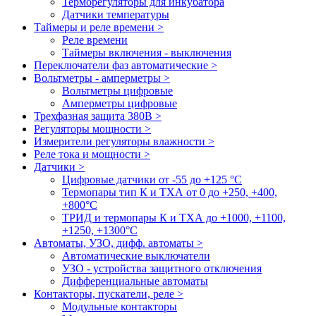
Терморегуляторы для инкубатора
Датчики температуры
Таймеры и реле времени >
Реле времени
Таймеры включения - выключения
Переключатели фаз автоматические >
Вольтметры - амперметры >
Вольтметры цифровые
Амперметры цифровые
Трехфазная защита 380В >
Регуляторы мощности >
Измерители регуляторы влажности >
Реле тока и мощности >
Датчики >
Цифровые датчики от -55 до +125 °С
Термопары тип К и ТХА от 0 до +250, +400,
+800°C
ТРИД и термопары К и ТХА до +1000, +1100,
+1250, +1300°C
Автоматы, УЗО, дифф. автоматы >
Автоматические выключатели
УЗО - устройства защитного отключения
Дифференциальные автоматы
Контакторы, пускатели, реле >
Модульные контакторы