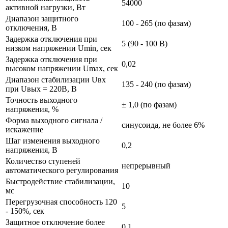
54000
активной нагрузки, Вт
Диапазон защитного
100 - 265 (по фазам)
отключения, В
Задержка отключения при
5 (90 - 100 В)
низком напряжении Umin, сек
Задержка отключения при
0,02
высоком напряжении Umax, сек
Диапазон стабилизации Uвх
135 - 240 (по фазам)
при Uвых = 220В, В
Точность выходного
± 1,0 (по фазам)
напряжения, %
Форма выходного сигнала /
синусоида, не более 6%
искажение
Шаг изменения выходного
0,2
напряжения, В
Количество ступеней
непрерывный
автоматического регулирования
Быстродействие стабилизации,
10
мс
Перегрузочная способность 120
5
- 150%, сек
Защитное отключение более
0,1