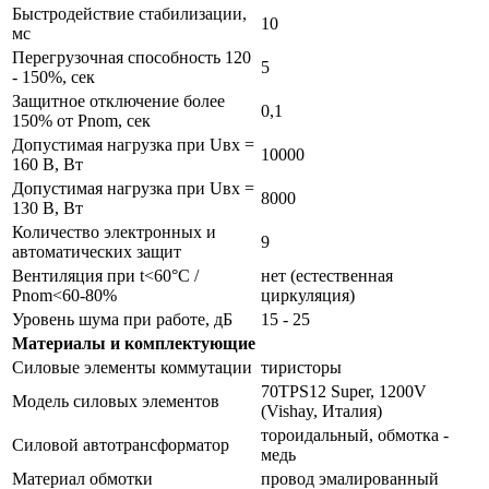
Быстродействие стабилизации,
10
мс
Перегрузочная способность 120
5
- 150%, сек
Защитное отключение более
0,1
150% от Pnom, сек
Допустимая нагрузка при Uвх =
10000
160 В, Вт
Допустимая нагрузка при Uвх =
8000
130 В, Вт
Количество электронных и
9
автоматических защит
Вентиляция при t<60°С /
нет (естественная
Pnom<60-80%
циркуляция)
Уровень шума при работе, дБ
15 - 25
Материалы и комплектующие
Силовые элементы коммутации
тиристоры
70TPS12 Super, 1200V
Модель силовых элементов
(Vishay, Италия)
тороидальный, обмотка -
Силовой автотрансформатор
медь
Материал обмотки
провод эмалированный