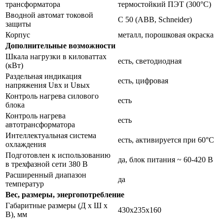
трансформатора
термостойкий ПЭТ (300°С)
Вводной автомат токовой
С 50 (ABB, Schneider)
защиты
Корпус
металл, порошковая окраска
Дополнительные возможности
Шкала нагрузки в киловаттах
есть, светодиодная
(кВт)
Раздельная индикация
есть, цифровая
напряжения Uвх и Uвых
Контроль нагрева силового
есть
блока
Контроль нагрева
есть
автотрансформатора
Интеллектуальная система
есть, активируется при 60°С
охлаждения
Подготовлен к использованию
да, блок питания ~ 60-420 В
в трехфазной сети 380 В
Расширенный диапазон
да
температур
Вес, размеры, энергопотребление
Габаритные размеры (Д х Ш х
430х235х160
В), мм