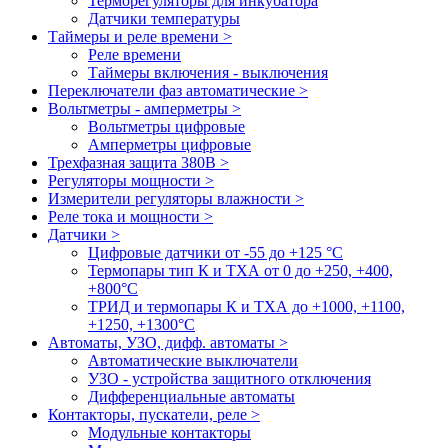
Терморегуляторы для инкубатора
Датчики температуры
Таймеры и реле времени >
Реле времени
Таймеры включения - выключения
Переключатели фаз автоматические >
Вольтметры - амперметры >
Вольтметры цифровые
Амперметры цифровые
Трехфазная защита 380В >
Регуляторы мощности >
Измерители регуляторы влажности >
Реле тока и мощности >
Датчики >
Цифровые датчики от -55 до +125 °С
Термопары тип К и ТХА от 0 до +250, +400,
+800°C
ТРИД и термопары К и ТХА до +1000, +1100,
+1250, +1300°C
Автоматы, УЗО, дифф. автоматы >
Автоматические выключатели
УЗО - устройства защитного отключения
Дифференциальные автоматы
Контакторы, пускатели, реле >
Модульные контакторы