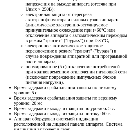
напряжения на выходе аппарата (отсечка при
Uвых > 250В);
электронная защита от перегрева
автотрансформатора и силовых узлов аппарата
(динамическое электронно-регулируемое
принудительное охлаждение при t>60°С или
отключение аппарата с автоматическим переходом
в режим "транзит" ("bypass")) при t>85°С;
электронное автоматическое защитное
переключение в режим "транзит" ("bypass") в
случае повреждения аппаратной или программной
части аппарата;
нормированное (5 с) отключение потребителей
при кратковременном отключении питающей сети
(исключает повреждение импульсных блоков
питания нагрузки).
Время задержки срабатывания защиты по нижнему
уровню: 5 с.
Время задержки срабатывания защиты по верхнему
уровню: 20 мс.
Время задержки выхода из защиты по уровню: 5 с.
Время задержки выхода из защиты по току: 60 с.
Аппарат оборудован системой индикации,
расположенной на лицевой панели аппарата. Система
индикации включает в себя: