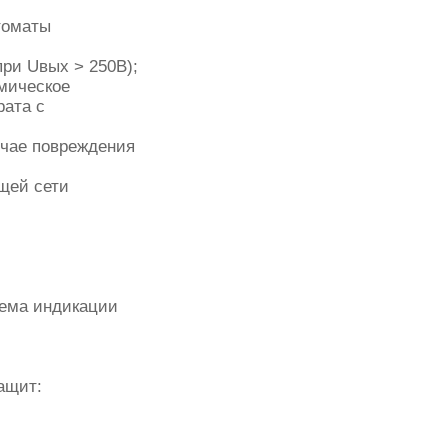
томаты
при Uвых > 250В);
амическое
рата с
учае повреждения
щей сети
тема индикации
ащит: