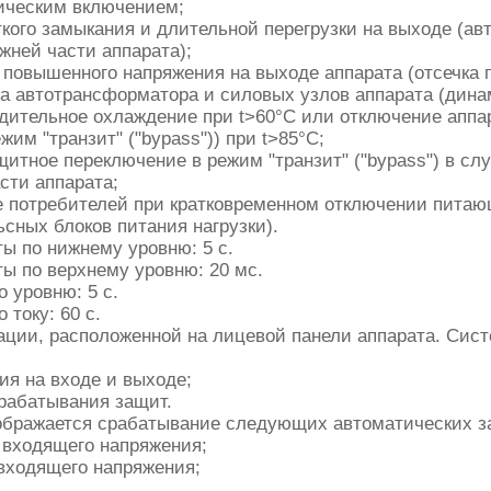
ическим включением;
ткого замыкания и длительной перегрузки на выходе (ав
ижней части аппарата);
 повышенного напряжения на выходе аппарата (отсечка 
ва автотрансформатора и силовых узлов аппарата (дин
дительное охлаждение при t>60°С или отключение аппа
им "транзит" ("bypass")) при t>85°С;
щитное переключение в режим "транзит" ("bypass") в сл
сти аппарата;
е потребителей при кратковременном отключении питаю
сных блоков питания нагрузки).
ы по нижнему уровню: 5 с.
ы по верхнему уровню: 20 мс.
 уровню: 5 с.
току: 60 с.
ации, расположенной на лицевой панели аппарата. Сис
я на входе и выходе;
рабатывания защит.
бражается срабатывание следующих автоматических з
ю входящего напряжения;
 входящего напряжения;