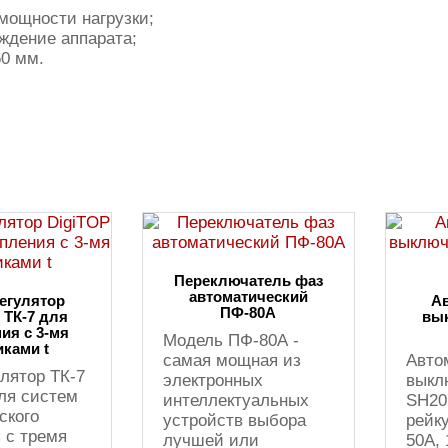
мощности нагрузки;
еждение аппарата;
60 мм.
Переключатель фаз
автоматический
егулятор
А
ПФ-80А
 ТК-7 для
вы
ия с 3-мя
Модель ПФ-80А -
иками t
самая мощная из
Авто
лятор ТК-7
электронных
выкл
ля систем
интеллектуальных
SH201
ского
устройств выбора
рейк
 с тремя
лучшей или
50А, 