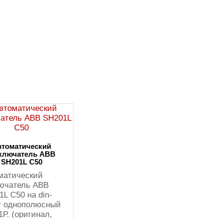
втоматический
ключатель ABB
SH201L C50
матический
ючатель ABB
L C50 на din-
у однополюсный
1Р. (оригинал,