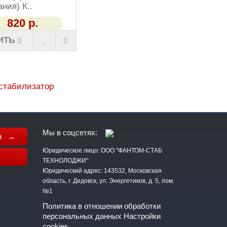
ния) К..
820 р.
ИТЬ
стабилизатор
Мы в соцсетях:
ки →
Юридическое лицо: ООО "ФАНТОМ-СТАБ
ТЕХНОЛОДЖИ"
Юридический адрес: 143532, Московская
область, г. Дедовск, ул. Энергетиков, д. 5, пом.
№1
Политика в отношении обработки
персональных данных
Настройки
cookies