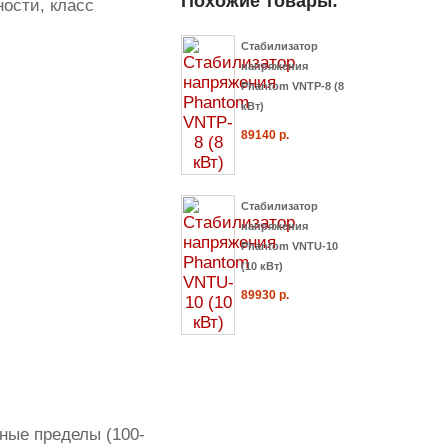
Похожие товары:
ости, класс
Стабилизатор
напряжения
Phantom VNTP-8 (8
кВт)
89140 р.
Стабилизатор
напряжения
Phantom VNTU-10
(10 кВт)
89930 р.
ные пределы (100-