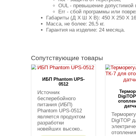
OUL - превышение допустимой 
Err - сбой программы или повр
Габариты (Д Х Ш Х В): 450 X 250 X 1
Масса, не более: 26,5 кг.
Гарантия на изделие: 24 месяца.
Сопутствующие товары
ИБП Phantom UPS-
0512
Термор
Источник
DigiTOP
бесперебойного
отоплен
питания (ИБП)
датч
Phantom UPS-0512
Терморегу
является продуктом
DigiTOP д
разработки
электриче
новейших высоко..
отопления