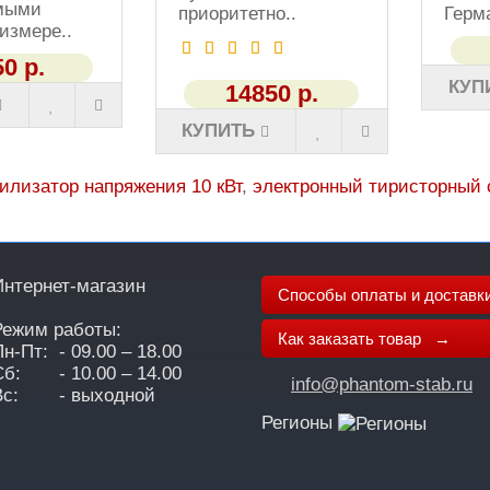
мыми
приоритетно..
Герма
измере..
0 р.
КУП
14850 р.
КУПИТЬ
илизатор напряжения 10 кВт
,
электронный тиристорный 
Интернет-магазин
Способы оплаты и достав
Режим работы:
Как заказать товар →
Пн-Пт:
- 09.00 – 18.00
Сб:
- 10.00 – 14.00
info@phantom-stab.ru
с:
- выходной
Регионы