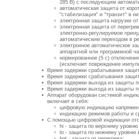
285 В) с последующим автомат
автоматическая защита от коро
"стабилизация" и "транзит" в н
электронная защита нагрузки от
электронная защита от перегре
электронно-регулируемое прину
автоматическим переходом в реж
электронное автоматическое за
аппаратной или программной ча
нормированное (5 с) отключени
(исключает повреждение импуль
Время задержки срабатывания защит
Время задержки срабатывания защит
Время задержки выхода из защиты по
Время задержки выхода из защиты по 
Аппарат оборудован системой индик
включает в себя:
цифровую индикацию напряжени
индикацию режимов работы и с
С помощью цифровой индикации ото
hi - защита по верхнему уровн
lo - защита по нижнему уровню
hot - защита от перегрева;