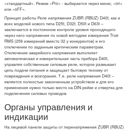
«стандартный». Режим «Pro» - выбирается через меню, «on»
или «oFF».
Принцип работы Реле напряжения ZUBR (RBUZ) D40t, как и
всех моделей нового типа D25t, D32t, D50t и D63t –
заключается в постоянном контроле уровня проходящего
через него напряжения по новой методике измерения True
RMS (256 измерений вместо 32 у конкурентов) и его
отключении по заданным критическим параметрам.
Отключение аварийного напряжения выполняет
автоматическая и измерительная часть прибора D40t,
управляя собственным силовым реле, которое размыкает
цепь подачи питания и защищает бытовую технику от
повреждения и возгорания. Т.е. реле напряжения D40t –
является полностью законченным устройством и для его
применения нужно только место на DIN-рейке и отвертка для
подключения силовых проводов.
Органы управления и
индикации
На лицевой панели защиты от перенапряжения ZUBR (RBUZ)