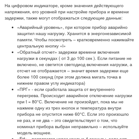
На цифровом индикаторе, кроме значения действующего
напряжения, его уровней при настройке прибора и времени
задержки, также могут отображаться следующие данные:
«Аварийный уровень», при котором прибор аварийно
защитил нашу нагрузку. Хранится в энергонезависимой
памяти. Чтобы посмотреть – кратковременно нажимайте
центральную кнопку «i»
«Обратный отсчет» задержки времени включения
нагрузки в секундах ( от 3 до 100 сек ). Если питание не
включено, не светится светодиод включения нагрузки, а
отсчет не отображается – значит время задержки еще
более 100 секунд (при этом должна мигать точка в
нижнем правом углу индикатора)
«ПРГ» - если сработала защита от внутреннего
перегрева. Происходит аварийное отключение нагрузки
при t = 80°С. Включение не произойдет, пока мы не
нажмем одну из трех кнопок и температура внутри
прибора не опустится ниже 60°С. Если это произошло
не раз, и не два – это свидетельствует о том, что
номинал прибора выбран неправильно – используйте
модель мощнее.
«Ert» - появляется через каждые 4 секунды, если есть