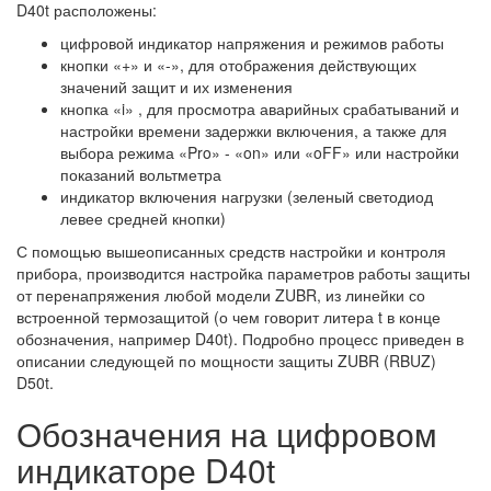
D40t расположены:
цифровой индикатор напряжения и режимов работы
кнопки «+» и «-», для отображения действующих
значений защит и их изменения
кнопка «i» , для просмотра аварийных срабатываний и
настройки времени задержки включения, а также для
выбора режима «Pro» - «on» или «oFF» или настройки
показаний вольтметра
индикатор включения нагрузки (зеленый светодиод
левее средней кнопки)
С помощью вышеописанных средств настройки и контроля
прибора, производится настройка параметров работы защиты
от перенапряжения любой модели ZUBR, из линейки со
встроенной термозащитой (о чем говорит литера t в конце
обозначения, например D40t). Подробно процесс приведен в
описании следующей по мощности защиты ZUBR (RBUZ)
D50t.
Обозначения на цифровом
индикаторе D40t