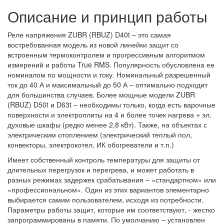
Описание и принцип работы
Реле напряжения ZUBR (RBUZ) D40t – это самая
востребованная модель из новой линейки защит со
встроенным термоконтролем и прогрессивным алгоритмом
измерений и работы True RMS. Популярность обусловлена ее
номиналом по мощности и току. Номинальный разрешенный
ток до 40 А и максимальный до 50 А – оптимально подходит
для большинства случаев. Более мощные модели ZUBR
(RBUZ) D50t и D63t – необходимы только, когда есть варочные
поверхности и электроплиты на 4 и более точек нагрева + эл.
духовые шкафы (редко менее 2,8 кВт). Также, на объектах с
электрическим отоплением (электрический теплый пол,
конвекторы, электрокотел, ИК обогреватели и т.п.)
Имеет собственный контроль температуры для защиты от
длительных перегрузок и перегрева, и может работать в
разных режимах задержек срабатывания – «стандартном» или
«профессиональном». Один из этих вариантов элементарно
выбирается самим пользователем, исходя из потребности.
Параметры работы защит, которые им соответствуют, - жестко
запрограммированы в памяти. По умолчанию – установлен