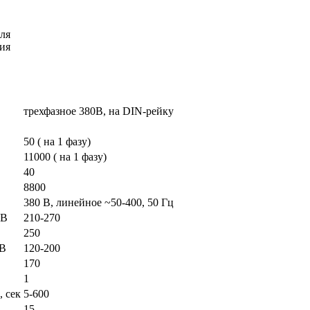
еля
ия
трехфазное 380В, на DIN-рейку
50 ( на 1 фазу)
11000 ( на 1 фазу)
40
8800
380 В, линейное ~50-400, 50 Гц
 В
210-270
250
 В
120-200
170
1
, сек
5-600
15