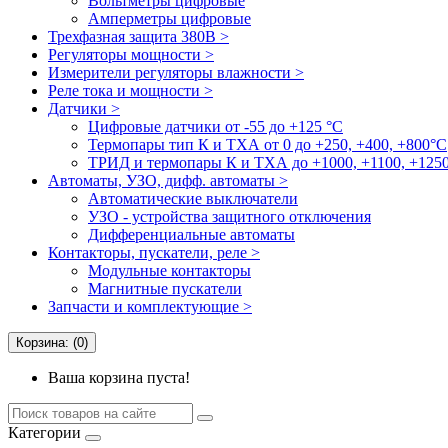
Вольтметры цифровые
Амперметры цифровые
Трехфазная защита 380В >
Регуляторы мощности >
Измерители регуляторы влажности >
Реле тока и мощности >
Датчики >
Цифровые датчики от -55 до +125 °С
Термопары тип К и ТХА от 0 до +250, +400, +800°C
ТРИД и термопары К и ТХА до +1000, +1100, +1250
Автоматы, УЗО, дифф. автоматы >
Автоматические выключатели
УЗО - устройства защитного отключения
Дифференциальные автоматы
Контакторы, пускатели, реле >
Модульные контакторы
Магнитные пускатели
Запчасти и комплектующие >
Корзина: (0)
Ваша корзина пуста!
Категории