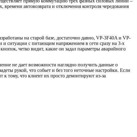
существляет прямую коммутацию трех фазных силовых линий –
, времени автовозврата и отключения контроля чередования
работаны на старой базе, достаточно давно, VP-3F40A и VP-
 и ситуации с питающим напряжением в сети сразу на 3-х
кнопок, четко видит, какие он задал параметры аварийного
нение не дает возможности наглядно получить данные о
адеты рукой, что собьет и без того неточные настройки. Если
т к тому, что клиент их просто демонтируют из-за