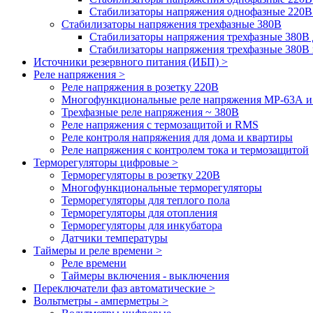
Стабилизаторы напряжения однофазные 220В
Стабилизаторы напряжения трехфазные 380В
Cтабилизаторы напряжения трехфазные 380В 
Стабилизаторы напряжения трехфазные 380
Источники резервного питания (ИБП) >
Реле напряжения >
Реле напряжения в розетку 220В
Многофункциональные реле напряжения МР-63А 
Трехфазные реле напряжения ~ 380В
Реле напряжения с термозащитой и RMS
Реле контроля напряжения для дома и квартиры
Реле напряжения с контролем тока и термозащитой
Терморегуляторы цифровые >
Терморегуляторы в розетку 220В
Многофункциональные терморегуляторы
Терморегуляторы для теплого пола
Терморегуляторы для отопления
Терморегуляторы для инкубатора
Датчики температуры
Таймеры и реле времени >
Реле времени
Таймеры включения - выключения
Переключатели фаз автоматические >
Вольтметры - амперметры >