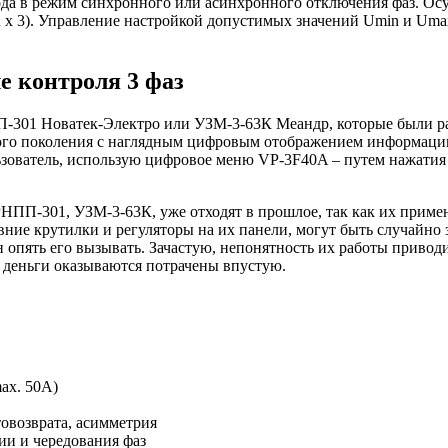
вода в режим синхронного или асинхронного отключения фаз. О
 х 3). Управление настройкой допустимых значений Umin и Umax
е контроля 3 фаз
-301 Новатек-Электро или УЗМ-3-63К Меандр, которые были раз
вого поколения с наглядным цифровым отображением информации
льзователь, использую цифровое меню VP-3F40A – путем нажатия 
РНПП-301, УЗМ-3-63К, уже отходят в прошлое, так как их приме
ние крутилки и регуляторы на их панели, могут быть случайно з
 опять его вызывать. Зачастую, непонятность их работы приводи
. деньги оказываются потрачены впустую.
ax. 50А)
товозврата, асимметрия
ии и чередования фаз