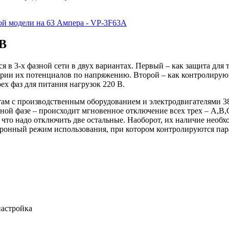
ой модели на 63 Ампера - VP-3F63A
 В
 в 3-х фазной сети в двух вариантах. Первый – как защита для 
ии их потенциалов по напряжению. Второй – как контролирующ
ех фаз для питания нагрузок 220 В.
 с производственным оборудованием и электродвигателями 380В
дной фазе – происходит мгновенное отключение всех трех – А,В
 что надо отключить две остальные. Наоборот, их наличие необхо
нхронный режим использования, при котором контролируются п
настройка