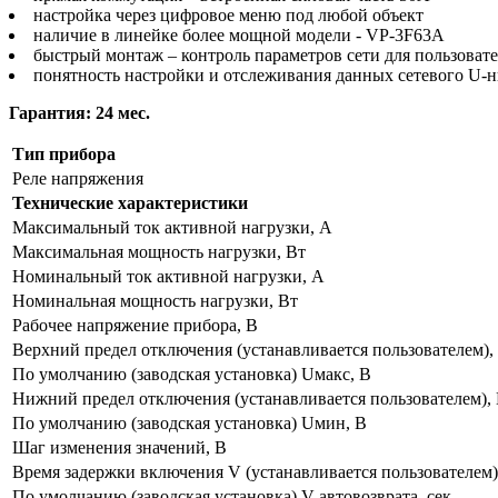
настройка через цифровое меню под любой объект
наличие в линейке более мощной модели - VP-3F63A
быстрый монтаж – контроль параметров сети для пользоват
понятность настройки и отслеживания данных сетевого U-н
Гарантия: 24 мес.
Тип прибора
Реле напряжения
Технические характеристики
Максимальный ток активной нагрузки, А
Максимальная мощность нагрузки, Вт
Номинальный ток активной нагрузки, А
Номинальная мощность нагрузки, Вт
Рабочее напряжение прибора, В
Верхний предел отключения (устанавливается пользователем),
По умолчанию (заводская установка) Uмакс, В
Нижний предел отключения (устанавливается пользователем),
По умолчанию (заводская установка) Uмин, В
Шаг изменения значений, В
Время задержки включения V (устанавливается пользователем)
По умолчанию (заводская установка) V автовозврата, сек