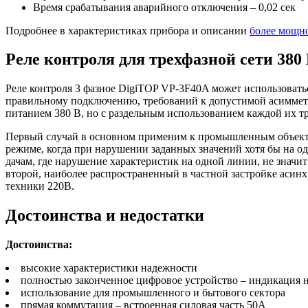
Время срабатывания аварийного отключения – 0,02 сек
Подробнее в характеристиках прибора и описании
более мощн
Реле контроля для трехфазной сети 380
Реле контроля 3 фазное DigiTOP VP-3F40A может использоваться
правильному подключению, требований к допустимой асимметр
питанием 380 В, но с раздельным использованием каждой их тр
Первый случай в основном применим к промышленным объектам
режиме, когда при нарушении заданных значений хотя бы на о
дачам, где нарушение характеристик на одной линии, не значит
второй, наиболее распространенный в частной застройке аси
техники 220В.
Достоинства и недостатки
Достоинства:
высокие характеристики надежности
полностью законченное цифровое устройство – индикация 
использование для промышленного и бытового сектора
прямая коммутация – встроенная силовая часть 50А