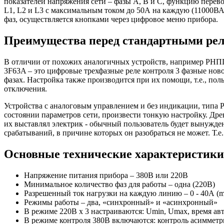
показателей напряжения сети – фазы А, В и С, функцию пере
L1, L2 и L3 с максимальным током до 50А на каждую (11000ВА
фаз, осуществляется кнопками через цифровое меню прибора.
Преимущества перед стандартными рел
В отличии от похожих аналогичных устройств, например РНПП
3F63A – это цифровые трехфазные реле контроля 3 фазные но
фазах. Настройка также производится при их помощи, т.е., по
отключения.
Устройства с аналоговым управлением и без индикации, типа 
состоянии параметров сети, произвести тонкую настройку. Древ
их выставлял электрик - обычный пользователь будет вынужден
срабатываний, в причине которых он разобраться не может. Т.е
Основные технические характеристики
Напряжение питания прибора – 380В или 220В
Минимальное количество фаз для работы – одна (220В)
Разрешенный ток нагрузки на каждую линию – 0 - 40А (m
Режимы работы – два, «синхронный» и «асинхронный»
В режиме 220В х 3 настраиваются: Umin, Umax, время ав
В режиме контроля 380В включаются: контроль асимметр